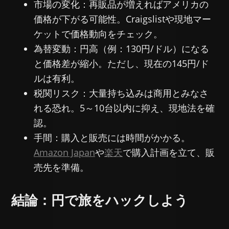
市場の変化：再販品が増えればアメリカの
価格が下がる可能性。Craigslistや現地マー
ケットで価格動向をチェック。
為替変動：円高（例：130円/ドル）になる
と価格差が縮小。ただし、現在の145円/ド
ルは有利。
税関リスク：大量持ち込みは商用とみなさ
れる恐れ。5～10台以内に抑え、現地法を確
認。
手間：購入と販売には時間がかかる。
Amazon Japan
や
楽天
で購入計画を立て、販
売先を準備。
結論：円で旅をハックしよう