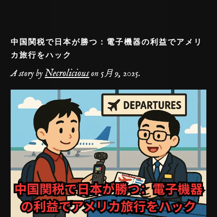
k
中国関税で日本が勝つ：電子機器の利益でアメリ
カ旅行をハック
Necrolicious
A story by
on
5月 9, 2025
.