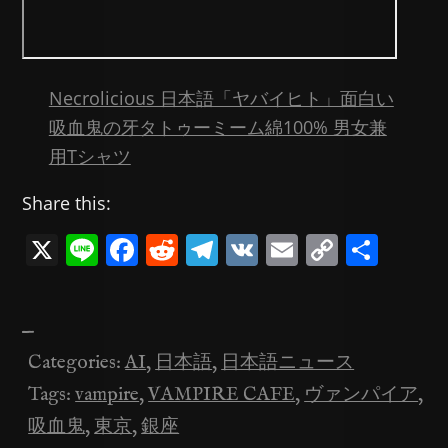
Necrolicious 日本語「ヤバイヒト」面白い
吸血鬼の牙タトゥーミーム綿100% 男女兼
用Tシャツ
Share this:
X
Li
F
R
T
V
E
C
共
n
a
e
el
K
m
o
有
e
c
d
e
ai
p
—
e
di
gr
l
y
Categories:
AI
,
日本語
,
日本語ニュース
b
t
a
Li
Tags:
vampire
,
VAMPIRE CAFE
,
ヴァンパイア
,
o
m
n
吸血鬼
,
東京
,
銀座
o
k