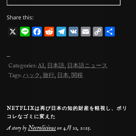
Share this:
X
Li
F
R
T
V
E
C
共
n
a
e
el
K
m
o
有
e
c
d
e
ai
p
—
e
di
gr
l
y
Categories:
AI
,
日本語
,
日本語ニュース
b
t
a
Li
Tags:
ハック
,
旅行
,
日本
,
関税
o
m
n
o
k
k
NETFLIXは再び日本の知的財産を軽視し、ポリ
コレなゴミに変えた
Necrolicious
A story by
on
4月 22, 2025
.