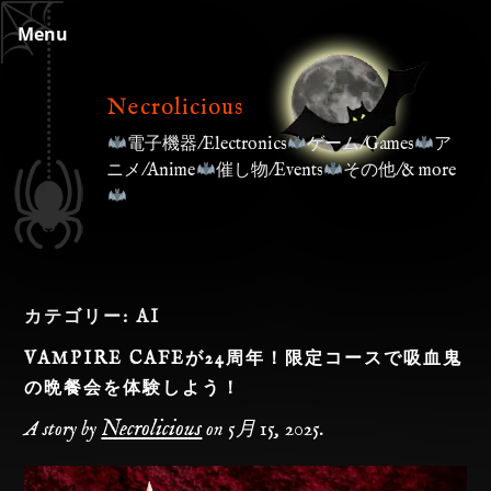
Skip
Menu
to
content
Necrolicious
電子機器/Electronics
ゲーム/Games
ア
ニメ/Anime
催し物/Events
その他/& more
カテゴリー:
AI
VAMPIRE CAFEが24周年！限定コースで吸血鬼
の晩餐会を体験しよう！
Necrolicious
A story by
on
5月 15, 2025
.