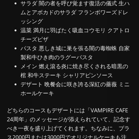
サラダ 闇の者を呼び覚ます復活の儀式 生ハ
ムとアボカドのサラダ フランボワーズドレ
ッシング
温菜 満月に羽ばたく吸血コウモリ クアトロ
チーズピザ
パスタ 悪しき城に巣を張る闇の毒蜘蛛 自家
製和牛ひき肉のラグーパスタ
メイン 燃え滾る炎に焼き尽くされる暗黒の
棺 和牛ステーキ シャリアピンソース
デザート 晩餐会に咲き誇る深紅の薔薇 ミニ
ホールケーキ
どちらのコースもデザートには「VAMPIRE CAFE
24周年」のメッセージが添えられていて、記念す
べき一夜を盛り上げてくれます。ちなみに、プラ
ス2000円または3000円でオリジナルケーキも注