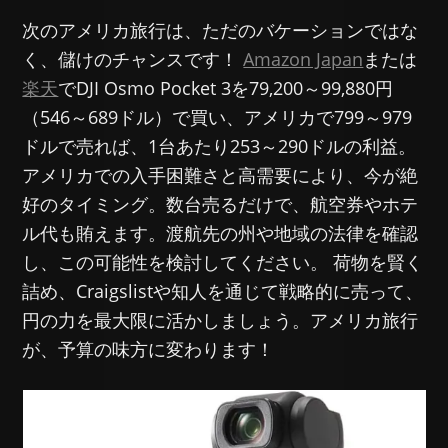
次のアメリカ旅行は、ただのバケーションではな
く、儲けのチャンスです！
Amazon Japan
または
楽天
でDJI Osmo Pocket 3を79,200～99,880円
（546～689ドル）で買い、アメリカで799～979
ドルで売れば、1台あたり253～290ドルの利益。
アメリカでの入手困難さと高需要により、今が絶
好のタイミング。数台売るだけで、航空券やホテ
ル代も賄えます。渡航先の州や地域の法律を確認
し、この可能性を検討してください。 荷物を賢く
詰め、Craigslistや知人を通じて戦略的に売って、
円の力を最大限に活かしましょう。アメリカ旅行
が、予算の味方に変わります！