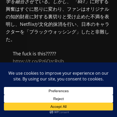
学を融合させている。しかし、
「BET」
に対する
興奮はすぐに怒りに変わり、ファンはオリジナル
の知的財産に対する裏切りと受け止めた不満を表
明し、Netflixが文化的抹消を行い、日本のキャラ
クターを「ブラックウォッシング」したと非難し
た。
The fuck is this?????
https://t.co/Pz6OzcRsJh
pic.twitter.com/9eYCOOsrSN
— Kusa
(commission open)
(@LPT_kusa)
April 22, 2025
反発の核心は、原作からの大幅な逸脱にある。賭
ケグルイは
、私立百花王学園という舞台設定か