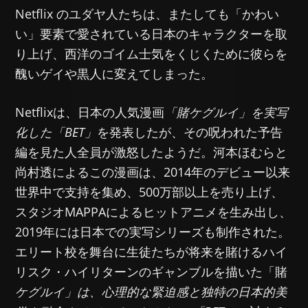
Netflix のユダヤ人たちは、またしても「かわい
い」要素で愛されている日本のキャラクターを取
り上げ、西洋のゴイム士気をくじくために彼らを
醜いゲイや黒人に変えてしまった。
Netflixは、日本の人気漫画
「賭ケグルイ」を実写
化した
「BET」
を発表したが、その呪われた予告
編を見た人全員が激怒したようだ。河本ほむらと
尚村透によるこの漫画は、2014年のデビュー以来
世界中で支持を集め、500万部以上を売り上げ、
スタジオMAPPAによるヒットアニメを生み出し、
2019年には日本での実写シリーズも制作された。
エリート校を舞台に生徒たちが将来を賭けるハイ
リスク・ハイリターンのギャンブルを描いた「賭
ケグルイ」は、心理的な緊迫感と独特の日本的美