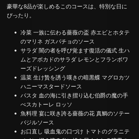
豪華な8品が楽しめるこのコースは、特別な日に
ぴったり。
冷菜 一族に伝わる薔薇の盃 赤エビとホタテ
のマリネ ガスパチョのソース
サラダ 闇の者を呼び覚ます復活の儀式 生ハ
ムとアボカドのサラダ レモンとフランボワ
ーズドレッシング
温菜 生け贄を誘う嘆きの暗黒蝶 マグロカツ
ハニーマスタードソース
パスタ 血の海に引き摺り込む伯爵の魔の手
ぺスカトーレ ロッソ
魚料理 宴に咲き誇る薔薇の花 真鯛のソテー
バジルソース
お口直し 吸血鬼の口づけ トマトのグラニテ