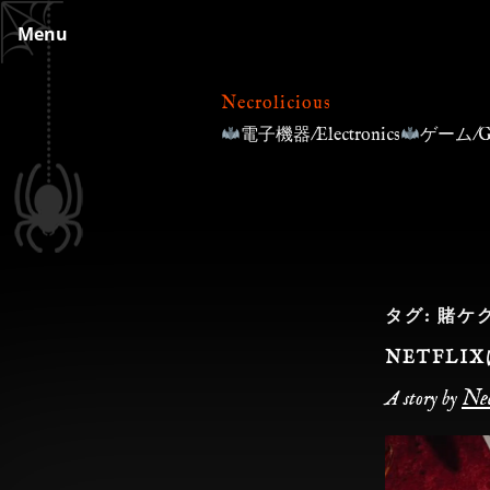
Skip
Menu
to
content
Necrolicious
電子機器/Electronics
ゲーム/G
タグ:
賭ケ
NETFL
Nec
A story by