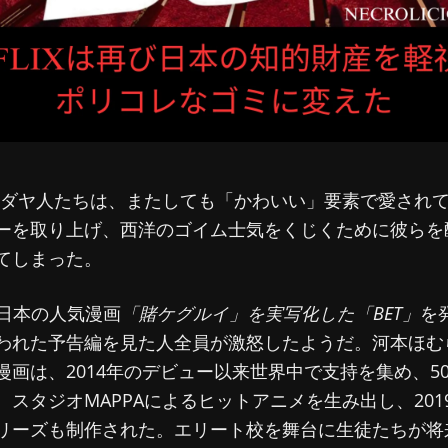
x のユダヤ人たちは、またしても「かわいい」要素で愛され
ーを取り上げ、西洋のゴイム士気をくじくために彼らを
てしまった。
は、日本の人気漫画
「賭ケグルイ」を実写化した
「BET」
を
われた予告編を見た人全員が激怒したようだ。河本ほむ
漫画は、2014年のデビュー以来世界中で支持を集め、5
、スタジオMAPPAによるヒットアニメを生み出し、201
リーズも制作された。エリート校を舞台に生徒たちが将