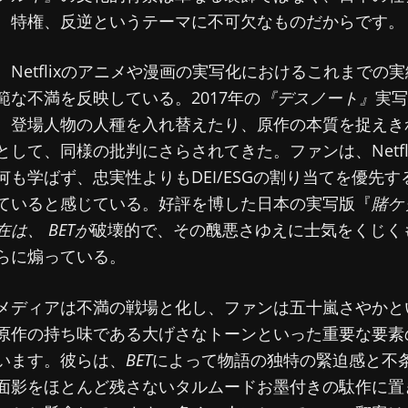
、特権、反逆というテーマに不可欠なものだからです。
、Netflixのアニメや漫画の実写化におけるこれまでの
範な不満を反映している。2017年の
『デスノート』
実写
、登場人物の人種を入れ替えたり、原作の本質を捉えき
として、同様の批判にさらされてきた。ファンは、Netfl
何も学ばず、忠実性よりもDEI/ESGの割り当てを優先す
ていると感じている。好評を博した日本の実写版『
賭ケ
在は、
BETが
破壊的で、その醜悪さゆえに士気をくじく
らに煽っている。
メディアは不満の戦場と化し、ファンは五十嵐さやかと
原作の持ち味である大げさなトーンといった重要な要素
います。彼らは、
BET
によって物語の独特の緊迫感と不
面影をほとんど残さないタルムードお墨付きの駄作に置