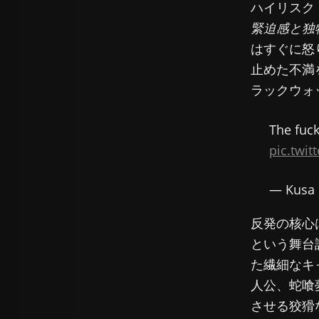
ハイリスク
緊迫感と独
はすぐに怒
止めた不満
ラックウォ
The fuck
pic.twi
— Kusa
反発の核心
という舞台
た繊細なキ
人公、蛇喰
させる狡猾