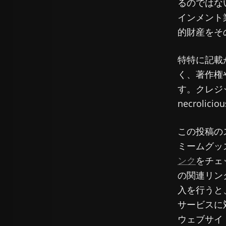
るのではな
インメント
的財産をそ
特特に記載
く、著作権
す。クレジ
necrolic
この投稿の
ミームグッ
ンク
をチェ
の関連リン
入を行うと
サービスに
ウェブサイ