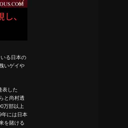
ている日本の
醜いゲイや
発表した
らと尚村透
00万部以上
9年には日本
来を賭ける