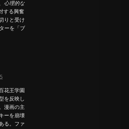
、心理的な
対する興奮
切りと受け
クターを「ブ
25
百花王学園
型を反映し
。漫画の主
キーを崩壊
ある。ファ