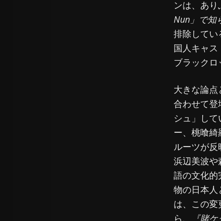
ンは、あり
Nun」で
排除してい
国人キャス
ブラックロ
大きな論点
合わせて登
シュ」して
ー、桃喰綺
ルーツが反
浜辺美波や
語の文化的
物の日本人
は、この変
ら、
『賭ケ