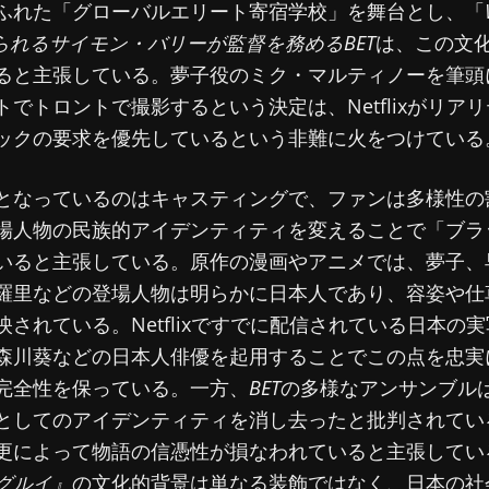
ふれた「グローバルエリート寄宿学校」を舞台とし、「
知られるサイモン・バリーが監督を務める
BET
は、この文
ると主張している。夢子役のミク・マルティノーを筆頭
トでトロントで撮影するという決定は、Netflixがリア
ックの要求を優先しているという非難に火をつけている
となっているのはキャスティングで、ファンは多様性の
場人物の民族的アイデンティティを変えることで「ブラ
いると主張している。原作の漫画やアニメでは、夢子、
羅里などの登場人物は明らかに日本人であり、容姿や仕
映されている。Netflixですでに配信されている日本の
森川葵などの日本人俳優を起用することでこの点を忠実
完全性を保っている。一方、
BET
の多様なアンサンブル
としてのアイデンティティを消し去ったと批判されてい
更によって物語の信憑性が損なわれていると主張してい
グルイ』
の文化的背景は単なる装飾ではなく、日本の社