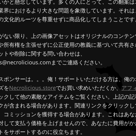
いかと懸念しています。多くの人にとって、この翻案は
業界におけるより大きな問題を象徴しています。それは
の文化的ルーツを尊重せずに商品化してしまうことです
がない限り、上の画像アセットはオリジナルのコンテン
や所有権を主張せずに公正使用の教義に基づいて共有さ
ットや削除に関する問い合わせは、
ious@necrolicious.comまでご連絡ください。
スポンサーは。。。俺！サポートいただける方は、俺の
ズを
Necrolicious.store
でお買い求めいただくか、
アフ
ックして他の素敵なアイテムをご覧ください。上記の記
クが含まれる場合があります。関連リンクをクリックし
、コミッションを獲得する場合があります。これはあな
対して支払う価格を上げませんので、あなたに費用がか
トをサポートするのに役立ちます。