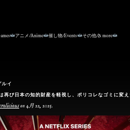
ames
アニメ/Anime
催し物/Events
その他/& more
グルイ
IXは再び日本の知的財産を軽視し、ポリコレなゴミに変え
rolicious
on
4月 22, 2025
.