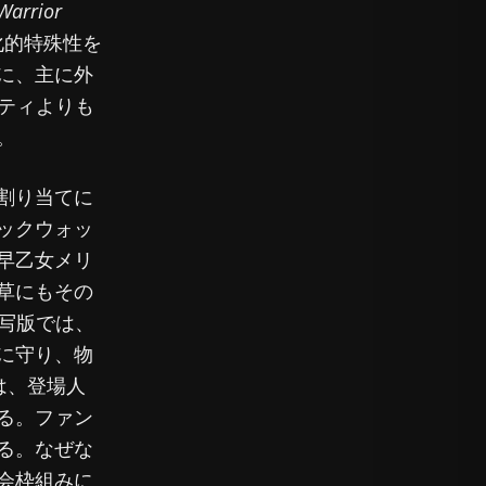
Warrior
化的特殊性を
に、主に外
リティよりも
。
割り当てに
ックウォッ
早乙女メリ
草にもその
実写版では、
に守り、物
は、登場人
る。ファン
る。なぜな
会枠組みに