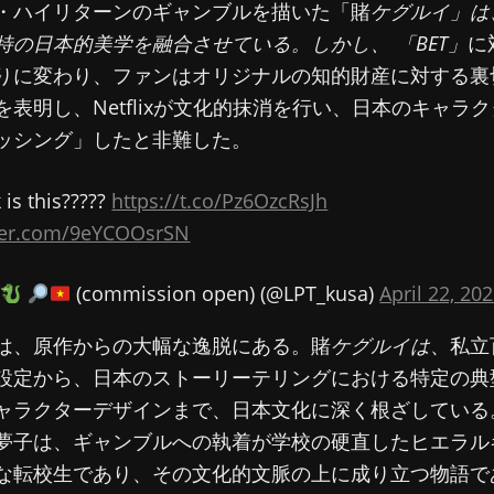
・ハイリターンのギャンブルを描いた「賭
ケグルイ」は
特の日本的美学を融合させている。しかし、
「BET」
に
りに変わり、ファンはオリジナルの知的財産に対する裏
を表明し、Netflixが文化的抹消を行い、日本のキャラ
ッシング」したと非難した。
 is this?????
https://t.co/Pz6OzcRsJh
tter.com/9eYCOOsrSN
(commission open) (@LPT_kusa)
April 22, 20
は、原作からの大幅な逸脱にある。賭
ケグルイは
、私立
設定から、日本のストーリーテリングにおける特定の典
ャラクターデザインまで、日本文化に深く根ざしている
夢子は、ギャンブルへの執着が学校の硬直したヒエラル
な転校生であり、その文化的文脈の上に成り立つ物語で