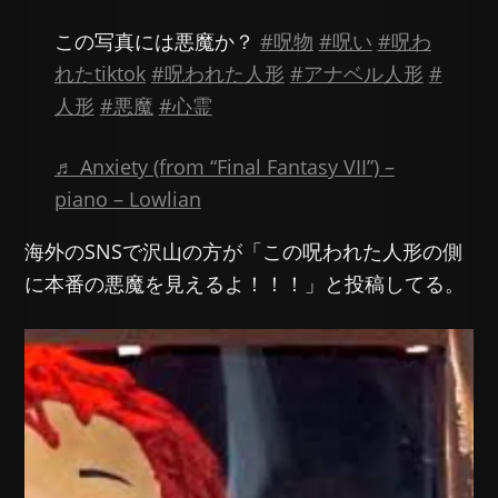
この写真には悪魔か？
#呪物
#呪い
#呪わ
れたtiktok
#呪われた人形
#アナベル人形
#
人形
#悪魔
#心霊
♬ Anxiety (from “Final Fantasy VII”) –
piano – Lowlian
海外のSNSで沢山の方が「この呪われた人形の側
に本番の悪魔を見えるよ！！！」と投稿してる。