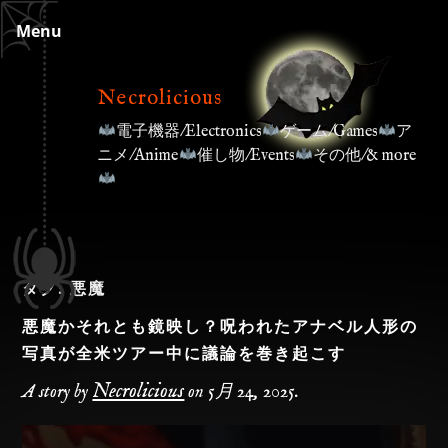
Skip
Menu
to
content
Necrolicious
電子機器/Electronics
ゲーム/Games
ア
ニメ/Anime
催し物/Events
その他/& more
タグ:
悪魔
悪魔かそれとも鏡映し？呪われたアナベル人形の
写真が全米ツアー中に議論を巻き起こす
Necrolicious
A story by
on
5月 24, 2025
.