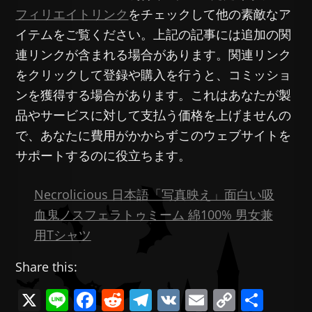
フィリエイトリンク
をチェックして他の素敵なア
イテムをご覧ください。上記の記事には追加の関
連リンクが含まれる場合があります。関連リンク
をクリックして登録や購入を行うと、コミッショ
ンを獲得する場合があります。これはあなたが製
品やサービスに対して支払う価格を上げませんの
で、あなたに費用がかからずこのウェブサイトを
サポートするのに役立ちます。
Necrolicious 日本語「写真映え」面白い吸
血鬼ノスフェラトゥミーム 綿100% 男女兼
用Tシャツ
Share this:
X
Li
F
R
T
V
E
C
共