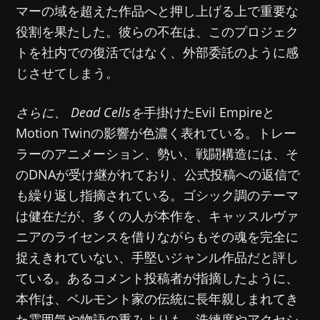
マーの域を超えた作品へと押し上げる上で重要な
役割を果たした。彼らの不在は、このプロジェク
トを社内での復活ではなく、外部委託のように感
じさせてしまう。
さらに、 Dead Cellsを
手掛けたEvil Empireと
Motion Twinの影響が色濃く表れている。トレー
ラーのアニメーション、勢い、戦闘構造には、そ
のDNAが受け継がれており、公式投稿への返信で
も繰り返し指摘されている。ゴシック調のテーマ
は健在だが、多くの人が本作を、キャッスルヴァ
ニアのライセンスを借りながらもその魂を完全に
捉えきれていない、手堅いジャンル作品だと評し
ている。あるコメント投稿者が指摘したように、
本作は、ベルモント家の伝統に長年親しまれてき
た雰囲気や物語の重みよりも、洗練度やアクセシ