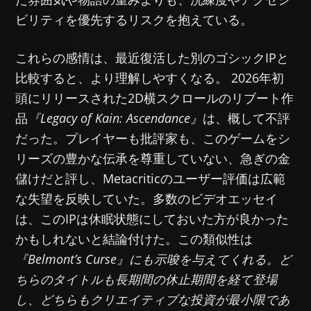
ビリティを優先するリスクを抱えている。
これらの感情は、最近復活した別のゴシックIPと
比較すると、より理解しやすくなる。 2026年初
頭にリリースされた2D横スクロールのリブート作
品
『Legacy of Kain: Ascendance』
は、概して不評
だった。プレイヤーも批評家も、このゲームをシ
リーズの豊かな伝承を尊重していない、急ぎの金
儲けだと評し、Metacriticのユーザー評価は広範
な失望を反映していた。多数のビデオエッセイ
は、このIPは休眠状態にしておいた方が良かった
かもしれないと結論付けた。この類似性は
『Belmont’s Curse』にも示唆を与えてくれる。ど
ちらのタイトルも長期間の休止期間を経て登場
し、どちらもクリエイティブな投資が最小限であ