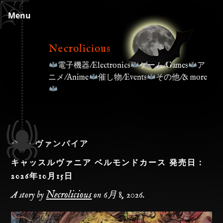
Skip
Menu
to
content
Necrolicious
電子機器/Electronics
ゲーム/Games
ア
ニメ/Anime
催し物/Events
その他/& more
タグ:
ヴァンパイア
キャッスルヴァニア ベルモンドカース 発売日：
2026年10月15日
Necrolicious
A story by
on
6月 8, 2026
.