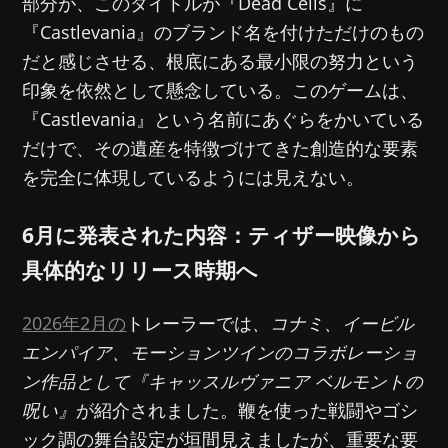
部分が、このタイトルが『Dead Cells』に
『Castlevania』のブランド名を付けただけのもの
だと感じさせる、根底にある最小限の努力という
印象を依然として懸念している。このゲームは、
『Castlevania』という名前にあぐらをかいている
だけで、その遺産を特徴づけてきた創造的な要素
を完全に体現しているようには見えない。
6月に発表された内容：ティザー映像から
具体的なリリース時期へ
2026年2月の
トレーラーでは
、コナミ、イービル
エンパイア、モーションツインのコラボレーショ
ン作品として『キャッスルヴァニア ベルモントの
呪い』
が紹介されました。鞭を使った戦闘やゴシ
ック調の舞台設定が垣間見えましたが、重要な要