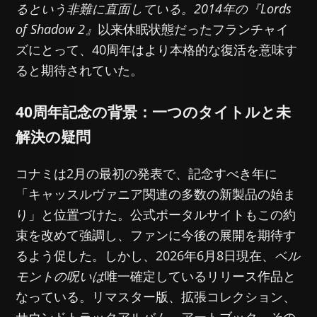
るという非難に直面している。2014年の
『Lords
of Shadow 2』
以来休眠状態だったフランチャイ
ズにとって、40周年はより本格的な復活を意味す
ると期待されていた。
40周年記念の背景：一つのタイトルと未
解決の疑問
コナミは2月の最初の発表で、記念すべき年に
「キャッスルヴァニア関連の多数の新製品の始ま
り」と位置づけた。公式ポータルサイトもこの約
束を改めて強調し、ファンに今後の展開を期待す
るよう促した。しかし、2026年6月8日現在、
ベル
モントの呪いは
唯一確定しているリリース作品と
なっている。リマスター版、拡張コレクション、