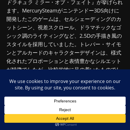
ドラキュラ ミラー
・オブ・フェイト』が挙げられ
ます。MercurySteamがニンテンドー3DS向けに
開発したこのゲームは、セルシェーディングのカ
ットシーン、視差スクロール、ドラマチックなゴ
シック調のライティングなど、2.5Dの手描き風の
スタイルを採用していました。トレバー・サイモ
ンとアルカードのキャラクターデザインは、様式
化されたプロポーションと表情豊かなシルエット
が特徴でしたが、比較的地に足の着いたものでし
た。非対称性は、混沌としたカートゥーン的なエ
ネルギーではなく、ムードと雰囲気を醸し出す役
割を果たしていました。本作は、現在のトレーラ
ーとデジタル的な様式化を一部共有していました
が、『ミラー・オブ・
フェイト』
は誇張を抑え、
伝統的な悪魔城ドラキュラのビジュアルと現代的
な技術とのより穏やかな橋渡しとなっていまし