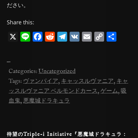
ださい。
Share this:
X
Li
F
R
T
V
E
C
共
n
a
e
el
K
m
o
有
e
c
d
e
ai
p
—
e
di
gr
l
y
Categories:
Uncategorized
b
t
a
Li
Tags:
ヴァンパイア
,
キャッスルヴァニア
,
キャ
o
m
n
ッスルヴァニア ベルモンドカース
,
ゲーム
,
吸
o
k
血鬼
,
悪魔城ドラキュラ
k
待望のTriple-i Initiative『悪魔城ドラキュラ：