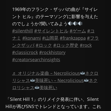
1969年のフランク・ザッパの曲が『サイレ
ント ヒル』のテーマソングに影響を与えた
のでしょうか?聞いてみよう
#silenthill
#サイレントヒル
#ゲーム
#コ
ナミ
#konami
#山岡晃
#frankzappa
#フラ
ンクザッパ
#ロック
#ロック歴史
#rock
#classicrock
#rockhistory
#creatorsearchinsights
♬ オリジナル楽曲 – Necrolicious
ネクロ
リシャス
美味死い – Necrolicious
ネク
ロリシャス
美味死い
「Silent Hill 1」のリメイク発表に伴い、Silent
Hillが再びSNSでトレンドとなっています。これ