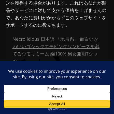
ンを獲得する場合があります。これはあなたが製
品やサービスに対して支払う価格を上げませんの
で、あなたに費用がかからずこのウェブサイトを
サポートするのに役立ちます。
Necrolicious 日本語 「地雷系」 面白いか
わいいゴシックエモピンクワンピースを着
てるウモリミーム 綿100% 男女兼用Tシャ
ツ
Share this:
X
Li
F
R
T
V
E
C
共
n
a
e
el
K
m
o
有
e
c
d
e
ai
p
—
e
di
gr
l
y
Categories:
日本語
,
日本語ニュース