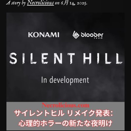
Necrolicious
A story by
on
6月 14, 2025
.