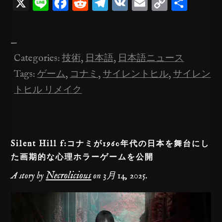
X
Li
F
R
T
V
E
C
共
n
a
e
el
K
m
o
有
e
c
d
e
ai
p
—
e
di
gr
l
y
Categories:
技術
,
日本語
,
日本語ニュース
b
t
a
Li
Tags:
ゲーム
,
コナミ
,
サイレントヒル
,
サイレン
o
m
n
トヒル リメイク
o
k
k
Silent Hill f:コナミが1960年代の日本を舞台にし
た画期的な心理ホラーゲームを公開
Necrolicious
A story by
on
3月 14, 2025
.