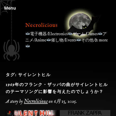
Skip
Menu
to
content
Necrolicious
電子機器/Electronics
ゲーム/Games
ア
ニメ/Anime
催し物/Events
その他/& more
タグ:
サイレントヒル
1969年のフランク・ザッパの曲がサイレントヒル
のテーマソングに影響を与えたのでしょうか？
Necrolicious
A story by
on
6月 15, 2025
.