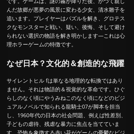
です。ゲームは、謎の霧が降りた後、かつて親し
んだ故郷が悪夢の風景に変わる少女、清水雛子を
追います。プレイヤーはパズルを解き、グロテス
クなモンスターと戦い、疑い、後悔、そして避け
られない選択の物語を解き明かします—これは心
理ホラーゲームの特徴です。
なぜ日本？文化的＆創造的な飛躍
サイレントヒル fは単なる地理的な転換ではあり
ません。それは物語的＆視覚的な革命です。ひぐ
らしのなく頃にやうみねこのなく頃になどのビジ
ュアルノベルで知られる龍騎士07が脚本を担当
し、1960年代の日本の社会問題、例えば性差別、
子どもの虐待、残虐な暴力に焦点を当てていま
す。恐怖を象徴する赤い花がゲームの憂鬱なビジ