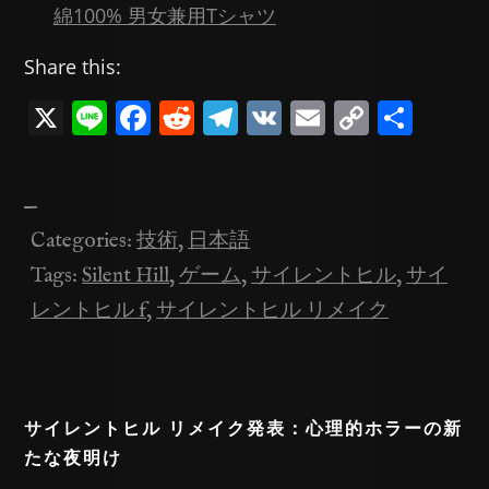
綿100% 男女兼用Tシャツ
Share this:
X
Li
F
R
T
V
E
C
共
n
a
e
el
K
m
o
有
e
c
d
e
ai
p
—
e
di
gr
l
y
Categories:
技術
,
日本語
b
t
a
Li
Tags:
Silent Hill
,
ゲーム
,
サイレントヒル
,
サイ
o
m
n
レントヒル f
,
サイレントヒル リメイク
o
k
k
サイレントヒル リメイク発表：心理的ホラーの新
たな夜明け