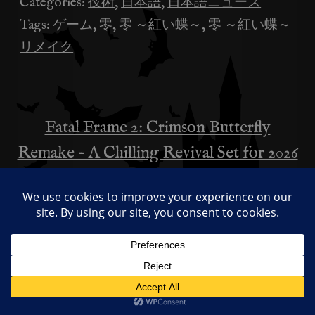
Categories:
技術
,
日本語
,
日本語ニュース
Tags:
ゲーム
,
零
,
零 ～紅い蝶～
,
零 ～紅い蝶～
リメイク
Fatal Frame 2: Crimson Butterfly
投
Remake – A Chilling Revival Set for 2026
稿
How to Use DJI Mic 2 on iPhone’s
ナ
Native Camera for Video, No Receiver
ビ
ゲ