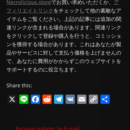
Necrolicious.store
でお買い求めいただくか、
ア
フィリエイトリンク
をチェックして他の素敵なア
イテムをご覧ください。上記の記事には追加の関
連リンクが含まれる場合があります。関連リンク
をクリックして登録や購入を行うと、コミッショ
ンを獲得する場合があります。これはあなたが製
品やサービスに対して支払う価格を上げませんの
で、あなたに費用がかからずこのウェブサイトを
サポートするのに役立ちます。
Share this:
X
Li
F
R
T
V
E
C
共
n
a
e
el
K
m
o
有
e
c
d
e
ai
p
e
di
gr
l
y
Receive updates by E-mail