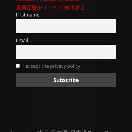
b
t
a
Li
更新情報をメールで受け取る
o
m
n
First name
o
k
k
Email
I accept the privacy policy
—