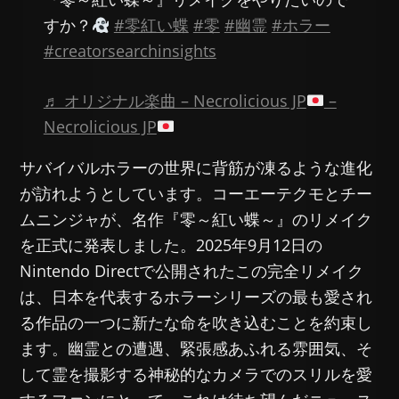
すか？
#零紅い蝶
#零
#幽霊
#ホラー
#creatorsearchinsights
♬ オリジナル楽曲 – Necrolicious JP
–
Necrolicious JP
サバイバルホラーの世界に背筋が凍るような進化
が訪れようとしています。コーエーテクモとチー
ムニンジャが、名作『零～紅い蝶～』のリメイク
を正式に発表しました。2025年9月12日の
Nintendo Directで公開されたこの完全リメイク
は、日本を代表するホラーシリーズの最も愛され
る作品の一つに新たな命を吹き込むことを約束し
ます。幽霊との遭遇、緊張感あふれる雰囲気、そ
して霊を撮影する神秘的なカメラでのスリルを愛