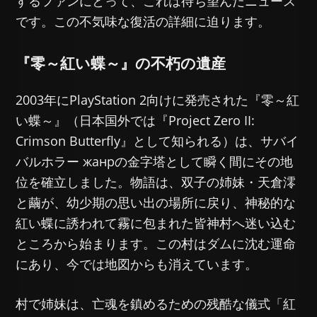
するファンにとって、これは待ち望んだニュース
です。この不気味な復活の詳細に迫ります。
『零～紅い蝶～』の不朽の遺産
2003年にPlayStation 2向けに発売された『零～紅
い蝶～』（日本国外では『Project Zero II:
Crimson Butterfly』として知られる）は、サバイ
バルホラー жанрの金字塔として瞬く間にその地
位を確立しました。物語は、双子の姉妹・天倉澪
と繭が、幼少期の思い出の場所に戻り、神秘的な
紅い蝶に誘われて霧に包まれた皆神村へ迷い込む
ところから始まります。この村はダムに沈む運命
にあり、今では地図からも消えています。
村で姉妹は、亡魂を鎮めるための残酷な儀式「紅