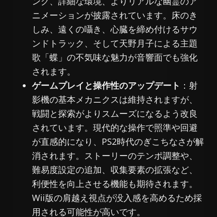
ング、詳細な環境、よりリアルな幽霊のア
ニメーションが披露されています。床のき
しみ、遠くの囁き、心臓を締め付けるサウ
ンドトラック、そして天野月子による主題
歌「蝶」の不気味な魅力が音響面でも強化
されます。
ゲームプレイと操作性のアップデート
：射
影機の基本メカニクスは維持されますが、
戦闘と探索がよりスムーズになるよう改良
されています。現代的な操作で照準や回避
が直感的になり、PS2時代のぎこちなさが解
消されます。ストーリーのテンポ調整や、
難易度設定の追加、収集要素の拡張など、
利便性を向上させる機能も期待されます。
Wii版の肩越え視点が没入感を高めるため採
用される可能性が高いです。