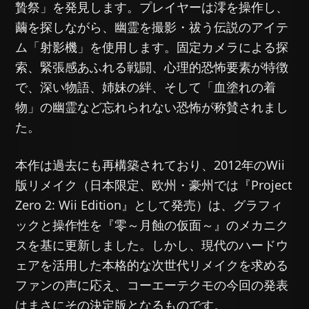
贄祭」を発見します。プレイヤーは澪を操作し、
繭を探しながら、幽霊を撮影・祓う伝説のアイテ
ム「射影機」を使用します。固定カメラによる探
索、緊張感あふれる戦闘、心理的恐怖要素が特徴
で、深い物語、姉妹の絆、そして「血塗れの着
物」の幽霊など忘れられない恐怖が称賛されまし
た。
本作は過去にも再構築されており、2012年のWii
版リメイク（日本限定、欧州・豪州では『Project
Zero 2: Wii Edition』として発売）は、グラフィ
ックと操作性を『零～月蝕の仮面～』のメカニク
スを基に更新しました。しかし、現代のハードウ
ェアを活用した本格的な次世代リメイクを求める
ファンの声に応え、コーエーテクモの今回の発表
はまさにその決定版となるものです。