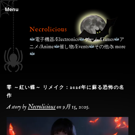
Skip
Menu
to
content
Necrolicious
電子機器/Electronics
ゲーム/Games
ア
ニメ/Anime
催し物/Events
その他/& more
零 ～紅い蝶～ リメイク：2026年に蘇る恐怖の名
作
Necrolicious
A story by
on
9月 15, 2025
.