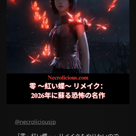
@necroliciousjp
『零～紅い蝶～』リメイクをやりたいので