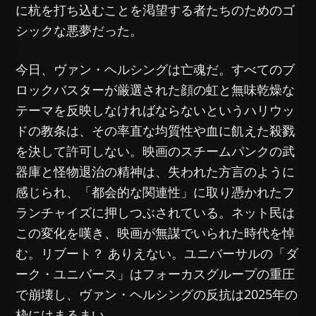
に杭を打ち込むことを渇望する者たちのためのゴ
シックな悪夢だった。
今日、ヴァン・ヘルシングは亡魂だ。すべてのブ
ロックバスターが厳選された顔の虹と無味乾燥な
テーマを反映しなければならないというハリウッ
ドの教条は、その率直な均質性や血に飢えた殺戮
を決して許可しない。映画のスチームパンクの武
器庫と怪物退治の精神は、失われた方言のように
感じられ、「都会的な関連性」に取り憑かれたフ
ランチャイズに押しつぶされている。ネット民は
この変化を嘆き、映画が無謀でいられた時代を悼
む。リブート？ ありえない。ユニバーサルの「ダ
ーク・ユニバース」はフォーカスグループの重圧
で崩壊し、ヴァン・ヘルシングの反抗は2025年の
枠にはまるまい。