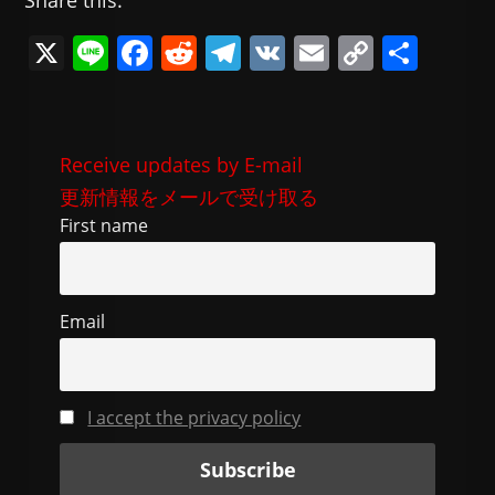
Share this:
X
Li
F
R
T
V
E
C
共
n
a
e
el
K
m
o
有
e
c
d
e
ai
p
e
di
gr
l
y
Receive updates by E-mail
b
t
a
Li
更新情報をメールで受け取る
o
m
n
First name
o
k
k
Email
I accept the privacy policy