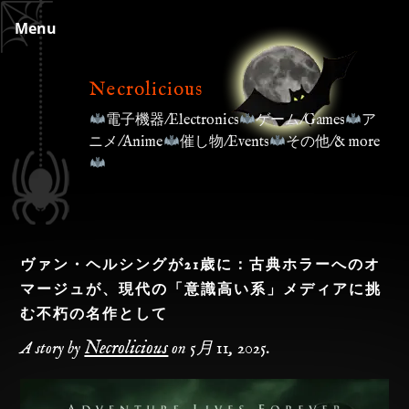
Skip
Menu
to
content
Necrolicious
電子機器/Electronics
ゲーム/Games
ア
ニメ/Anime
催し物/Events
その他/& more
ヴァン・ヘルシングが21歳に：古典ホラーへのオ
マージュが、現代の「意識高い系」メディアに挑
む不朽の名作として
Necrolicious
A story by
on
5月 11, 2025
.