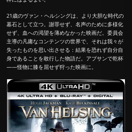
21歳のヴァン・ヘルシングは、より大胆な時代の
墓石として立つ。謝罪せず、名声のために多様化
せず、血への渇望を薄めなかった映画だ。委員会
主導の凡庸なコンテンツの世界で、それは我々が
失ったものを思い出させる：結果を恐れず自分自
身であることを敢行した物語だ。アブサンで乾杯
——怪物に膝を屈せず狩った映画に。