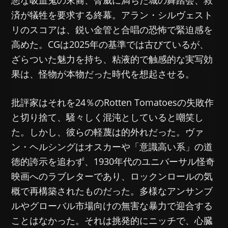
悪な吸血鬼の末裔、脅威に満ちた城の舞踏会、救
済が犠牲を要求する終幕。アラン・シルヴェスト
リのスコアは、鋭い金管と合唱の恐怖で緊迫感を
高めた。CGは2025年の基準では古びているが、
ざらついた魅力を持ち、粘液的で触感的な実写効
果は、怪物が本物だった時代を想起させる。
批評家はそれを24％のRotten Tomatoesの失敗作
と切り捨て、騒々しく混沌としていると嘲笑し
た。しかし、彼らの軽蔑は的外れだった。ヴァ
ン・ヘルシングはオスカーや「意識高い系」の道
徳的誇示を追わず、1930年代のユニバーサル怪奇
映画へのラブレターであり、ロックンロールの気
概で再構築されたものだった。多様なアンサンブ
ルやグローバル市場向けの無害な暴力で迎合する
ことはなかった。それは挑発的にニッチで、心臓