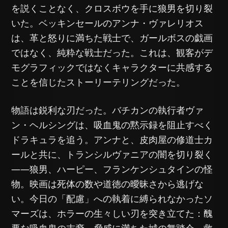
を説くことなく、クロスボウを手に狼男を切り裂
いた。ベッキンセールのアンナ・ヴァレリオス
は、革と怒りに満ちた戦士で、ガールボスの戯画
ではなく、純粋な戦士だった。これは、観客がデ
モグラフィックではなくキャラクターに共感する
ことを信じたストーリーテリングだった。
物語は鋭利な刃だった。バチカンの執行者ヴァ
ン・ヘルシングは、吸血鬼の黙示録を阻止すべく
ドラキュラを追う。アンナと、皮肉屋の修道士カ
ールと共に、トランシルヴァニアの闇を切り裂く
——狼男、ハーピー、フランケンシュタインの怪
物。映画は死体の数や道徳の曖昧さから逃げな
い。今日の「配慮」への執着に縛られなかったソ
マーズは、ホラーの生々しい刃を突き立てた：醜