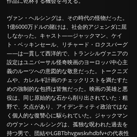
作品に乾杯する機会を与える。
ヴァン・ヘルシングは、その時代の怪物だった。
1億6000万ドルの賭けは、社会的アジェンダに屈
しなかった。キャスト——ジャックマン、ケイ
ト・ベッキンセール、リチャード・ロクスバーグ
——は一貫して西洋的で、トランシルヴァニアの
設定はユニバーサル怪奇映画のヨーロッパ中心主
義のルーツへの意図的な敬意だった。トークニズ
ムや、カレルギ計画のチェックリストを満たすた
めの強制的な包摂は皆無だった。映画の英雄と悪
役は、同じ原始的な石から削り出されていた：粗
野で、欠点があり、アイデンティティ政治ではな
く個人的な復讐心に駆られていた。ジャックマン
のヴァン・ヘルシングは、孤独な呪われた過去を
持つ男で、団結やLGBTbhvgwskvhdbfv+の代表性