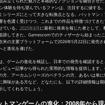
組み立てられた魅力と本格的なアクションを融合させた
マン体験を待ち望んでいるファンは、注目するに値する
くシリーズにとって大きな転換点となる。バットマン：
響を色濃く受けつつ、これまでの作品を特徴づけてきた
せている。
2025年8月
に最初に発表を報じた者として、
追跡してきた。Gamescomでのティザーから始まった
欧米の主要プラットフォームで2026年5月22日に発売
へと進化を遂げた。
は、ゲームの進化を検証し、日本での発売を確認すると
レビュー記事から得られた実用的な情報を提供します。
の方、アーカムシリーズのベテランの方、あるいは単に
に興味がある方など、どなたにも、以下の詳細情報は期
示してくれるでしょう。
ットマンゲームの進化：2008年から