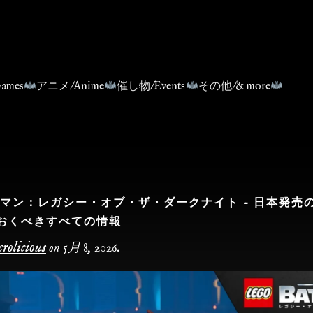
ames
アニメ/Anime
催し物/Events
その他/& more
トマン：レガシー・オブ・ザ・ダークナイト – 日本発売
おくべきすべての情報
rolicious
on
5月 8, 2026
.