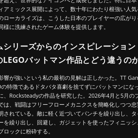
ィアミックス展開によって、数十年にわたり根強い人気
のローカライズは、こうした日本のプレイヤーの広がり
同様に洗練されたゲーム体験を提供します。
ムシリーズからのインスピレーション
のLEGOバットマン作品とどう違うの
影響が強いという私の最初の見解は正しかった。TT Gam
GOの特徴であるドタバタ喜劇を捨てずにバットマンにな
、Rocksteadyの作品を研究した。2026年4月と5月
では、戦闘はフリーフローメカニクスを簡略化しつつ忠
明されている。敵に軽く近づいてパンチを繰り出し、タ
ーを繰り出し、回避し、ガジェットを使ったフィニッシ
ブロックに粉砕する。