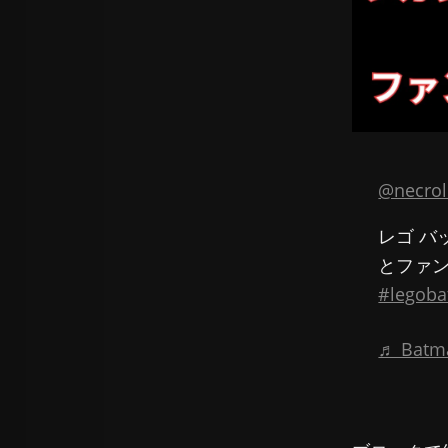
@necrol
レゴ バ
とファ
#legob
♬ Batma