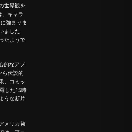
の世界観を
では、キャラ
らに強まりま
いました
ったようで
より野心的なアプ
から伝説的
果、コミッ
羅した15時
ような断片
アメリカ発
では、アニ