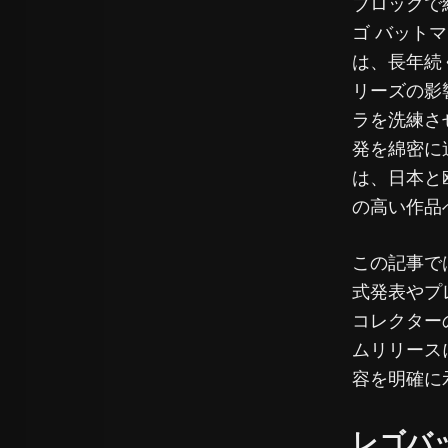
ブロックで
ゴ バット
は、長年続
リーズの影
ラを洗練さ
発を綿密に
は、日本と
の高い作品
この記事で
式発表やプ
コレクター
ムリリース
容を明確に
レゴバ