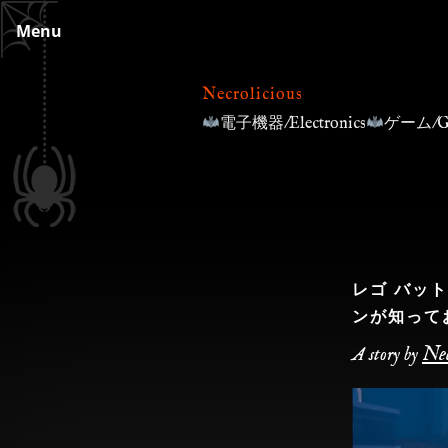
Skip
Menu
to
content
Necrolicious
電子機器/Electronics
ゲーム/G
レゴ バッ
ンが知って
Nec
A story by