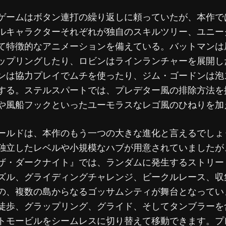
ゲームはボタン連打の繰り返しに頼っていたが、本作で
ルキャラクターそれぞれが独自のスキルツリー、ユニー
て特徴的なアニメーションを備えている。バットマンは
ップリングしたり、ロビンはラインランチャーを展開し
ンは協力プレイでムチを使ったり、ジム・ゴードンは泡
する。ステルスパートでは、プレデター風の排除方法を
や風船フックといったユーモラスなレゴ風のひねりを加
ールドは、本作のもう一つの大きな進化と言えるでしょ
独立したレベルや小規模なハブが用意されていましたが
ザ・ダークナイト』では、ランダムに発生するストリー
ズル、グライディングチャレンジ、ビークルレース、収
の、複数の島からなるゴッサムシティが舞台となってい
徒歩、グラップリング、グライド、そしてタンブラーを
トモービルをシームレスに切り替えて移動できます。プ