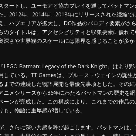
スタートし、ユーモアと協力プレイを通してバットマン
。2012年、2014年、2018年にリリースされた続編
え、ハブエリアが拡大し、DC作品のパロディ要素がさ
らのタイトルは、アクセシビリティと収集要素に優れて
奥深さや世界観のスケールには限界を感じることが多か
GO Batman: Legacy of the Dark Knight』は
用している。TT Gamesは、ブルース・ウェインの誕生
るまでの連続した物語展開を最優先事項とした。その結
アニメシリーズから86年にわたるバットマンの歴史を網
ペーンが完成した。この構成により、これまでの作品の
りも、物語に重厚感が増している。
が、さらに深い共感を呼び起こします。バットマンは、
を超え、世界的なアイコンへと成長しました。特に日本